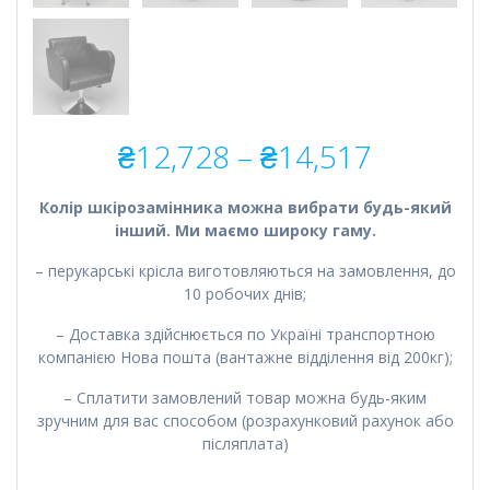
Діапазо
₴
12,728
–
₴
14,517
цін:
від
Колір шкірозамінника можна вибрати будь-який
₴12,728
інший. Ми маємо широку гаму.
до
₴14,517
– перукарські крісла виготовляються на замовлення, до
10 робочих днів;
– Доставка здійснюється по Україні транспортною
компанією Нова пошта (вантажне відділення від 200кг);
– Сплатити замовлений товар можна будь-яким
зручним для вас способом (розрахунковий рахунок або
післяплата)