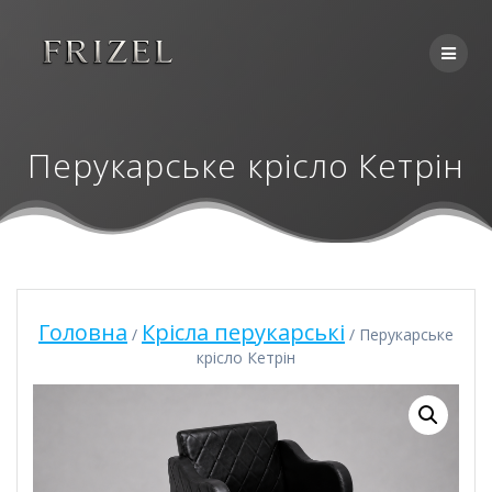
Skip
to
content
Перукарське крісло Кетрін
Головна
Крісла перукарські
/
/ Перукарське
крісло Кетрін