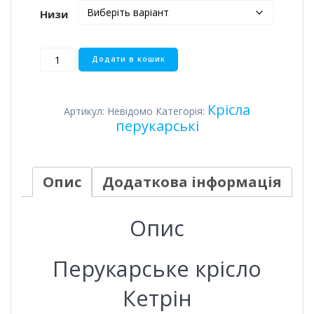
Низи
Перукарське
Додати в кошик
крісло
Кетрін
кількість
Крісла
Артикул:
Невідомо
Категорія:
перукарські
Опис
Додаткова інформація
Опис
Перукарське крісло
Кетрін