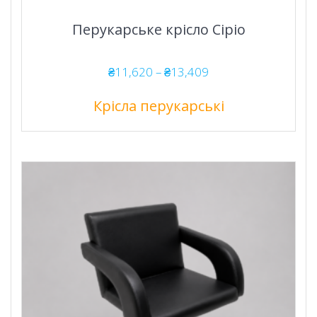
Перукарське крісло Сіріо
Діапазон
₴
11,620
–
₴
13,409
цін:
від
Крісла перукарські
₴11,620
до
₴13,409