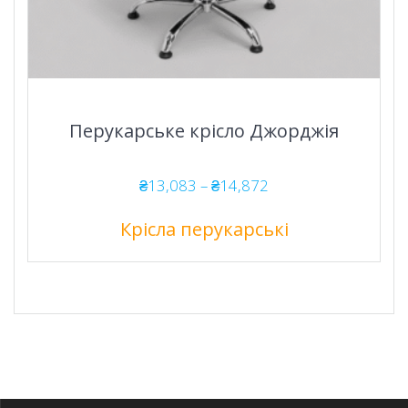
Перукарське крісло Джорджія
Діапазон
₴
13,083
–
₴
14,872
цін:
від
Крісла перукарські
₴13,083
до
₴14,872